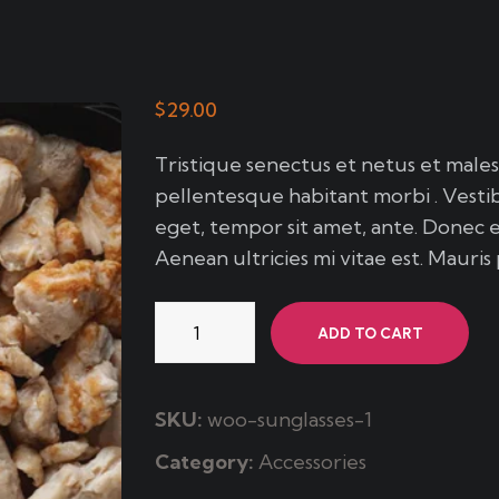
$
29.00
Tristique senectus et netus et male
pellentesque habitant morbi . Vestib
eget, tempor sit amet, ante. Donec 
Aenean ultricies mi vitae est. Mauris 
Thai
ADD TO CART
Pasta
quantity
SKU:
woo-sunglasses-1
Category:
Accessories