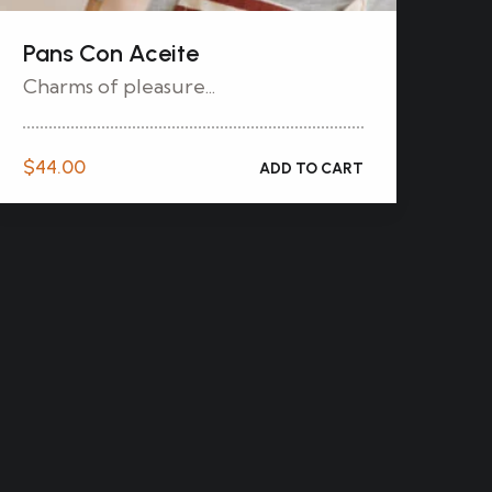
Pans Con Aceite
Charms of pleasure...
$
44.00
ADD TO CART