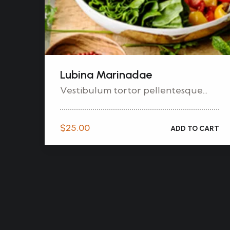
Lubina Marinadae
Vestibulum tortor pellentesque...
$
25.00
ADD TO CART