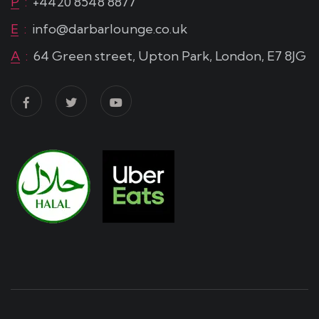
P
:
+4420 8548 8877
E
:
info@darbarlounge.co.uk
A
:
64 Green street, Upton Park, London, E7 8JG